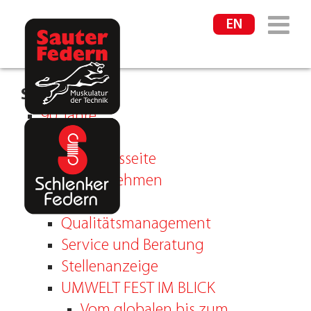
Zum
EN
Inhalt
springen
Seiten
90 Jahre
Aufgaben
Ausbildungsseite
Das Unternehmen
Historie
Qualitätsmanagement
Service und Beratung
Stellenanzeige
UMWELT FEST IM BLICK
Vom globalen bis zum