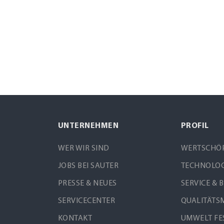
UNTERNEHMEN
PROFIL
WER WIR SIND
WERTSCHÖ
JOBS BEI SAUTER
TECHNOLO
PRESSE & NEUES
SERVICE & 
SERVICECENTER
QUALITÄT
KONTAKT
UMWELT FES