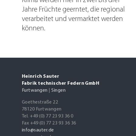
Klima werden hier in zwei bis drei
Jahre Früchte geerntet, die regional
verarbeitet und vermarktet werden
können.
Heinrich Sauter
Fabrik technischer Federn GmbH
Furtwangen
|
Singen
Goethestraße 22
78120 Furtwangen
Tel. +49 (0) 77 23 93 36 0
Fax +49 (0) 77 23 93 36 36
info@sauter.de